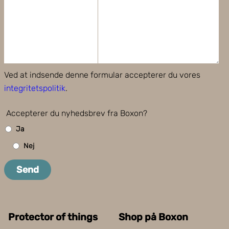
Ved at indsende denne formular accepterer du vores
integritetspolitik
.
Accepterer du nyhedsbrev fra Boxon?
Ja
Nej
Send
Protector of things
Shop på Boxon