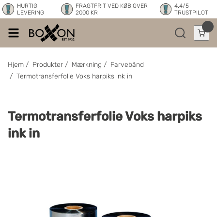
HURTIG
FRAGTFRIT VED KØB OVER
4.4/5
LEVERING
2000 KR
TRUSTPILOT
Hjem
/
Produkter
/
Mærkning
/
Farvebånd
/
Termotransferfolie Voks harpiks ink in
Termotransferfolie Voks harpiks
ink in