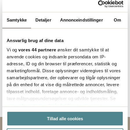
Status
Indgår i bestillingssortimentet
Samtykke
Detaljer
Annonceindstillinger
Om
Ansvarlig brug af dine data
Vi og
vores 44 partnere
ønsker dit samtykke til at
anvende cookies og indsamle persondata om IP-
adresse, ID og din browser til præferencer, statistik og
marketingformål. Disse oplysninger videregives til vores
samarbejdspartnere, der opbevarer og tilgår oplysninger
på din enhed for at vise dig målrettede annoncer, levere
tilpasset indhold, foretage annonce- og indholdsmåling,
lave målgruppeundersøgelser og udvikle tjenester. Se
mere information under
indstillinger
og i vores
persondatapolitik. Du kan altid trække dit samtykke
Tillad alle cookies
tilbage eller ændre indstillinger fra vores
"Cookiedeklaration", eller ved at trykke på "Privacy