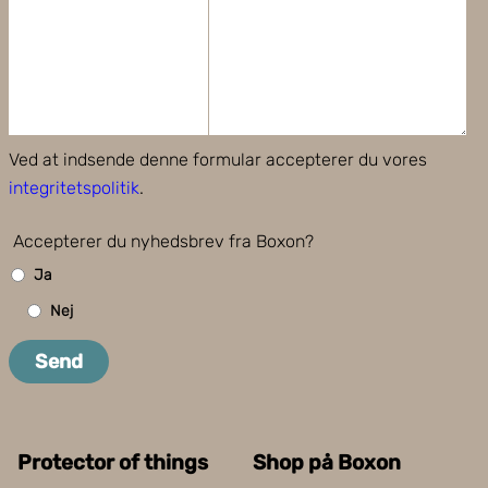
Ved at indsende denne formular accepterer du vores
integritetspolitik
.
Accepterer du nyhedsbrev fra Boxon?
Ja
Nej
Send
Protector of things
Shop på Boxon