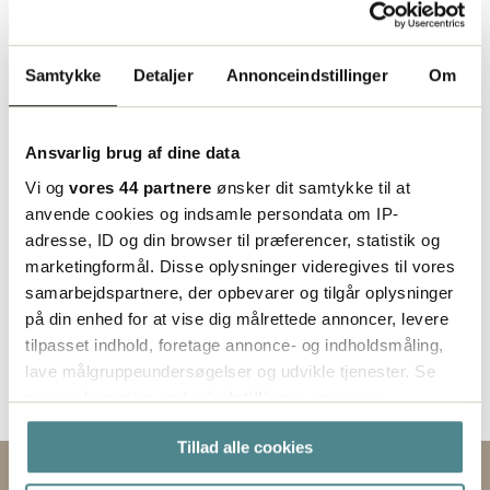
Status
Indgår i bestillingssortimentet
Samtykke
Detaljer
Annonceindstillinger
Om
Ansvarlig brug af dine data
Vi og
vores 44 partnere
ønsker dit samtykke til at
anvende cookies og indsamle persondata om IP-
adresse, ID og din browser til præferencer, statistik og
marketingformål. Disse oplysninger videregives til vores
samarbejdspartnere, der opbevarer og tilgår oplysninger
på din enhed for at vise dig målrettede annoncer, levere
tilpasset indhold, foretage annonce- og indholdsmåling,
lave målgruppeundersøgelser og udvikle tjenester. Se
mere information under
indstillinger
og i vores
persondatapolitik. Du kan altid trække dit samtykke
Tillad alle cookies
tilbage eller ændre indstillinger fra vores
"Cookiedeklaration", eller ved at trykke på "Privacy