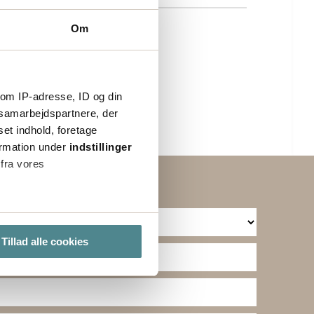
Om
om IP-adresse, ID og din
s samarbejdspartnere, der
set indhold, foretage
ormation under
indstillinger
 fra vores
ter
Tillad alle cookies
ting)
lse. Ved at tillade cookies