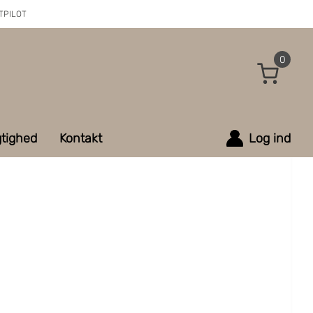
TPILOT
0
tighed
Kontakt
Log ind