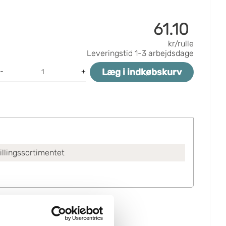
61.10
kr/rulle
Leveringstid
1-3 arbejdsdage
Læg i indkøbskurv
-
+
tillingssortimentet