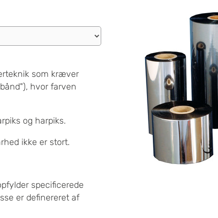
erteknik som kræver
bånd"), hvor farven
arpiks og harpiks.
rhed ikke er stort.
opfylder specificerede
isse er definereret af