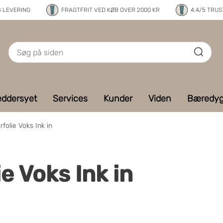
G LEVERING
FRAGTFRIT VED KØB OVER 2000 KR
4.4/5 TRUS
ddersyet
Services
Kunder
Viden
Bæredyg
folie Voks Ink in
e Voks Ink in