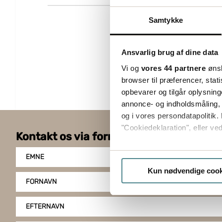
Samtykke
Ansvarlig brug af dine data
Vi og
vores 44 partnere
ønsk
browser til præferencer, stat
opbevarer og tilgår oplysning
annonce- og indholdsmåling,
og i vores persondatapolitik. 
"Cookiedeklaration", eller ved
Kontakt os via formularen
Hvis du tillader det, vil vi og
EMNE
Indsamle præcise oply
Kun nødvendige cook
Identificere din enhed
FORNAVN
Dine valg anvendes på hele w
EFTERNAVN
Boxon bruger cookies til at o