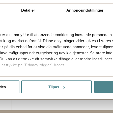
Detaljer
Annonceindstillinger
er dit samtykke til at anvende cookies og indsamle persondata 
istik og marketingformål. Disse oplysninger videregives til vore
er på din enhed for at vise dig målrettede annoncer, levere tilpas
 lave målgruppeundersøgelser og udvikle tjenester. Se mere inf
Du kan altid trække dit samtykke tilbage eller ændre indstillinger
 at trykke på "Privacy trigger" ikonet.
så gerne:
sninger om din placering, der kan være nøjagtig inden for få me
ies
Tilpas
 baseret på en scanning af dens unikke karakteristika (fingerprin
ebsitet.
ptimere hjemmesidens funktionalitet og optimere din brugeropleve