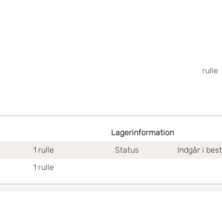
rulle
Lagerinformation
1
rulle
Status
Indgår i bes
1
rulle