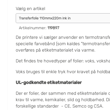
Vælg en artikel
Artikelnummer
:
119897
De printere vi sælger anvender en termotransf
specielle farvebånd (som kaldes "termotransfer
overføres på etiketmaterialet via varme.
Det findes tre hovedtyper af folier: voks, voksh
Voks bruges til enkle tryk hvor kravet på holdba
UL-godkendte etiketmaterial
er
Der er folier, der sammen med etiketmateriale 
krav til varme, kemikalier, slid og holdbarhed. D
forskellige standarder - CE, Semco og CSA.