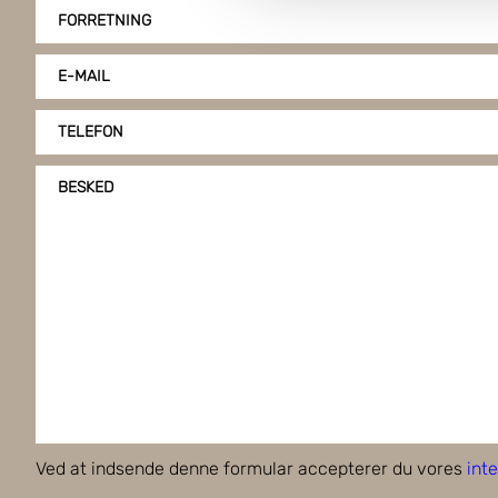
på vores hjemmeside, giver du
FORRETNING
klike på "Tilpas".
E-MAIL
TELEFON
BESKED
Ved at indsende denne formular accepterer du vores
inte