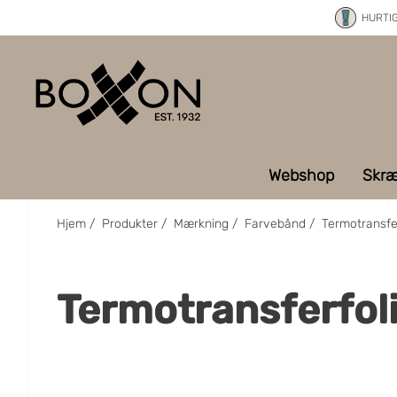
HURTI
Webshop
Skræ
Hjem
/
Produkter
/
Mærkning
/
Farvebånd
/
Termotransfer
Termotransferfoli