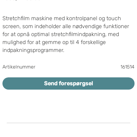
KW
Stretchfilm maskine med kontrolpanel og touch
screen, som indeholder alle nødvendige funktioner
for at opnå optimal stretchfilmindpakning, med
mulighed for at gemme op til 4 forskellige
indpakningsprogrammer.
Drejebord diameter 1650mm med truckudtag
Artikelnummer
161514
Maks pallestørrelse 1000x1200mm
Maks last 1200kg
Send forespørgsel
Blød opstart og blød stop for drejebordet
Variabel hastighed drejebord 5-12 rpm
Maksimal indpakningshøjde: 2450 mm
(2500mm)
Filmvogn med motorforstræk MPS - 120 - 400%
Automatisk filmklipning
Variabel hastighed på filmvognen
Mulighed for at justere hvor stramt filmen