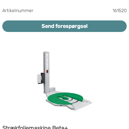
Indstil maskinens krop-hastighed
Artikelnummer
161520
Indstilling af spoleholderhastighed op/ned
individuelt
Mast 2400mm
Send forespørgsel
Individuel indstilling af antal rotationer i
top/bund
Filmvogn med motoriseret forstrækning OPRS
250% og simpelt lastesystem for filmrulle
Mulighed for at justere, hvor stramt filmen
trækkes mod varerne
Fotocelle til højdelæsning og for sorte og blanke
produkter
Geomagnetisk kompas
Mulighed for at forprogrammere 6 + 1
programmer
Min. pallestørrelse: 400x600 mm
Mulighed for at løfte med gaffeltruck fra højre
og venstre for længere maskintransport.
Strækfoliemaskine Beta+