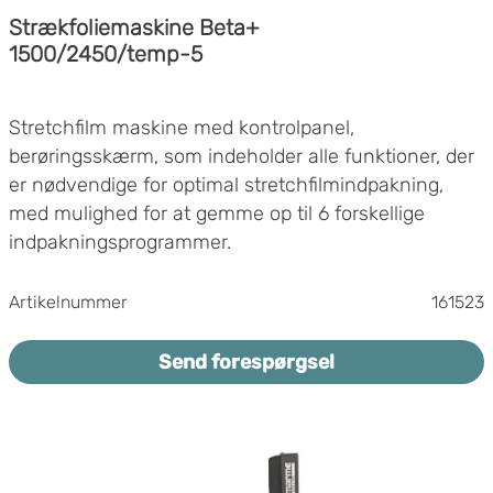
Strækfoliemaskine Beta+
1500/2450/temp-5
Stretchfilm maskine med kontrolpanel,
berøringsskærm, som indeholder alle funktioner, der
er nødvendige for optimal stretchfilmindpakning,
med mulighed for at gemme op til 6 forskellige
indpakningsprogrammer.
Beregnet til lave temperaturer (-5)
Artikelnummer
161523
Drejebord diameter 1500mm, max pallestørrelse
800x1200mm
Send forespørgsel
Max belastning 2000kg
Blød opstart og blød stop for drejebordet
Variabel hastighed drejebord 5-12 rpm
Maksimal indpakningshøjde: 2450mmFilmvogn
med motorforstrækning OPRS- 250%