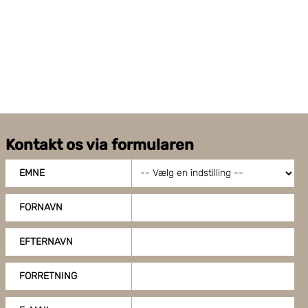
trækkes mod pallen
Fotocelle til højdelæsning samt for mørke og
glinsende produkter
Individuel indstilling for antal rotationer i
top/bund
Program for vandtæt indpakning
Mulighed for at forprogrammere 4 forskellige
indpakningsprogrammer
Kontakt os via formularen
Elektrisk tilslutning: 230 V - 50/60 Hz - 1 Ph, 1,0
KW.
EMNE
FORNAVN
EFTERNAVN
FORRETNING