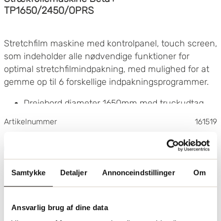
TP1650/2450/OPRS
Stretchfilm maskine med kontrolpanel, touch screen,
som indeholder alle nødvendige funktioner for
optimal stretchfilmindpakning, med mulighed for at
gemme op til 6 forskellige indpakningsprogrammer.
Drejebord diameter 1650mm med truckudtag
Maks pallestørrelse 1000x1200mm
Artikelnummer
161519
Maks last 1200kg
Blød opstart og blød stop for drejebordet
Send forespørgsel
Variabel hastighed drejebord 5-12 rpm
Maksimal indpakningshøjde: 2450 mm (2500
Samtykke
Detaljer
Annonceindstillinger
Om
mm)
Filmvogn med motorforstræk PRS - 250%
Variabel hastighed på filmvognen
Ansvarlig brug af dine data
Mulighed for at justere hvor stramt filmen