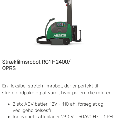
Variabel hastighed på filmvognen
Manuel stramning for at forstærke
indpakningen
Mulighed for at justere, hvor stramt filmen
trækkes mod pallen
Fotocelle til højdelæsning og for mørke og
glinsende produkter
Individuel indstilling for antal rotationer i
top/bund
Program for vandtæt indpakning
Strækfilmsrobot RC1 H2400/
Elektrisk tilslutning: 230 V - 50/60 Hz - 1 PH, 1,0
OPRS
KW
En fleksibel stretchfilmrobot, der er perfekt til
stretchindpakning af varer, hvor pallen ikke roterer
2 stk AGV batteri 12V - 110 ah, forseglet og
vedligeholdelsesfri
Indbygget batterilader 230 V - 50/60 Hz - 1 PH