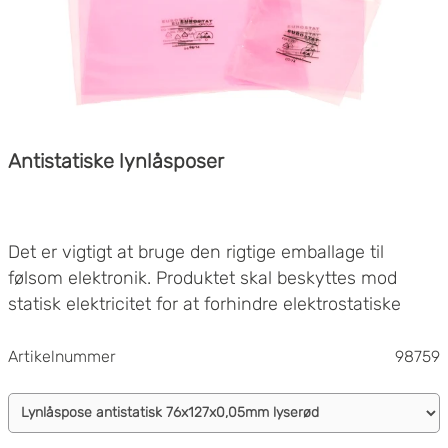
Antistatiske lynlåsposer
Det er vigtigt at bruge den rigtige emballage til
følsom elektronik. Produktet skal beskyttes mod
statisk elektricitet for at forhindre elektrostatiske
udladninger – ESD – som kan skade produktet.
Vi tilbyder lavladede og antistatiske lynlåsposer til
Artikelnummer
98759
ESD-håndtering. Vores lynlåsposer forhindrer skader
på følsom elektronik under fremstilling og
håndtering. De fungerer også godt som