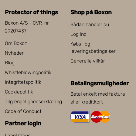
Protector of things
Shop på Boxon
Boxon A/S - CVR-nr
Sådan handler du
29207437
Log ind
Om Boxon
Købs- og
leveringsbetingelser
Nyheder
Generelle vilkår
Blog
Whistleblowingpolitik
Integritetspolitik
Betalingsmuligheder
Cookiepolitik
Betal enkelt med faktura
Tilgængelighedserklæring
eller kreditkort
Code of Conduct
Partner login
Label Cloud