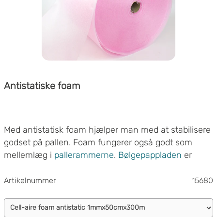
Antistatiske foam
Med antistatisk foam hjælper man med at stabilisere
godset på pallen. Foam fungerer også godt som
mellemlæg i
pallerammerne
.
Bølgepappladen
er
belagt med antistatisk foam, der både forhindrer
friktion og begrænser opladningsevnen.
Artikelnummer
15680