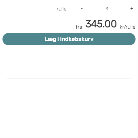
-
+
rulle
345.00
fra
kr/rulle
Læg i indkøbskurv