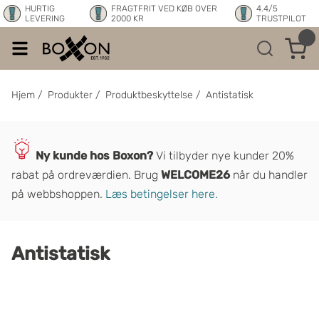
HURTIG
FRAGTFRIT VED KØB OVER
4.4/5
LEVERING
2000 KR
TRUSTPILOT
Hjem
/
Produkter
/
Produktbeskyttelse
/
Antistatisk
Ny kunde hos Boxon?
Vi tilbyder nye kunder 20%
rabat på ordrev
æ
rdien. Brug
WELCOME26
når du handler
på webbshoppen.
Læs betingelser here.
Antistatisk