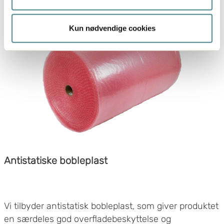
Hvis du tillader det, vil vi også gerne:
Indsamle præcise oplysninger om din placering,
Kun nødvendige cookies
der kan være nøjagtig inden for få meter
Identificere din enhed baseret på en scanning af
dens unikke karakteristika (fingerprinting)
Dine valg anvendes på hele websitet.
Boxon bruger cookies til at optimere hjemmesidens
funktionalitet og optimere din brugeroplevelse. Ved at
tillade cookies på vores hjemmeside, giver du dit
samtykke til at bruge cookies, du kan også administrere
dine cookieindstillinger ved at klike på "Tilpas".
Antistatiske bobleplast
Vi tilbyder antistatisk bobleplast, som giver produktet
en særdeles god overfladebeskyttelse og