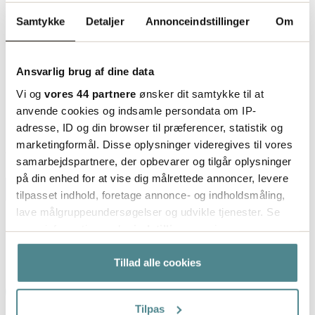
Antistatiske pallemellemlæg
Samtykke
Detaljer
Annonceindstillinger
Om
Ansvarlig brug af dine data
Med antistatisk pallemellemlæg hjælper man man
med at stabilisere godset på pallen eller bruger det
Vi og
vores 44 partnere
ønsker dit samtykke til at
anvende cookies og indsamle persondata om IP-
som mellemlæg i
pallekarmerne
. Bølgepappladen er
adresse, ID og din browser til præferencer, statistik og
belagt med antistatisk foam, der både forhindrer
marketingformål. Disse oplysninger videregives til vores
friktion og begrænser opladningsevnen.
Artikelnummer
86779
samarbejdspartnere, der opbevarer og tilgår oplysninger
på din enhed for at vise dig målrettede annoncer, levere
tilpasset indhold, foretage annonce- og indholdsmåling,
lave målgruppeundersøgelser og udvikle tjenester. Se
-
+
palle
mere information under
indstillinger
og i vores
persondatapolitik. Du kan altid trække dit samtykke
18.25
tilbage eller ændre indstillinger fra vores
Tillad alle cookies
fra
kr/st
"Cookiedeklaration", eller ved at trykke på "Privacy
Læg i indkøbskurv
trigger" ikonet.
Tilpas