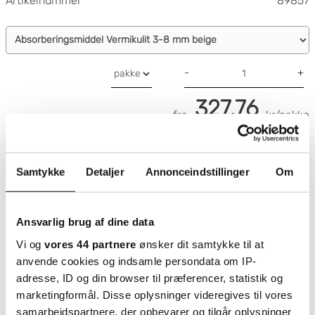
Artikelnummer
89857
Klasse A1 ikke-brændbar i henhold til DIN 4102
Varmeledningsevne beregnet værdi 0,07 W/mK
iht. DIN 4108
-
+
K 4 grit (0-8 mm)
Rumdensitet på ca. 75-80 kg/m
327.76
pH på ca. 7,5
fra
kr/pakke
Sintringtemperatur ca. 1260° C
Læg i indkøbskurv
Sintringtemperatur ca. 1315° C
1-1,5 % fugt efter ekspansion
Samtykke
Detaljer
Annonceindstillinger
Om
Ansvarlig brug af dine data
Vi og
vores 44 partnere
ønsker dit samtykke til at
anvende cookies og indsamle persondata om IP-
adresse, ID og din browser til præferencer, statistik og
marketingformål. Disse oplysninger videregives til vores
samarbejdspartnere, der opbevarer og tilgår oplysninger