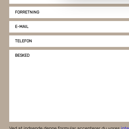
på vores hjemmeside, giver du
FORRETNING
klike på "Tilpas".
E-MAIL
TELEFON
BESKED
Ved at indsende denne formular accepterer du vores
inte