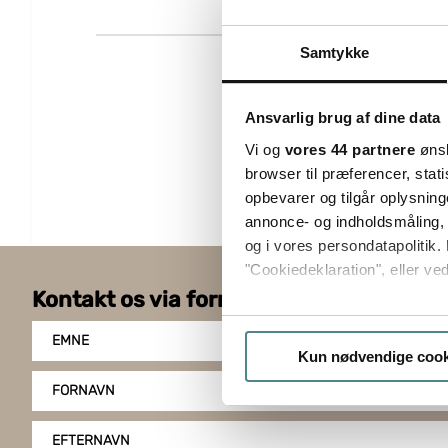
Samtykke
Ansvarlig brug af dine data
Vi og
vores 44 partnere
ønsk
browser til præferencer, stat
opbevarer og tilgår oplysning
annonce- og indholdsmåling,
og i vores persondatapolitik. 
"Cookiedeklaration", eller ved
Kontakt os via formularen
Hvis du tillader det, vil vi og
EMNE
Indsamle præcise oply
Kun nødvendige cook
Identificere din enhed
FORNAVN
Dine valg anvendes på hele w
EFTERNAVN
Boxon bruger cookies til at o