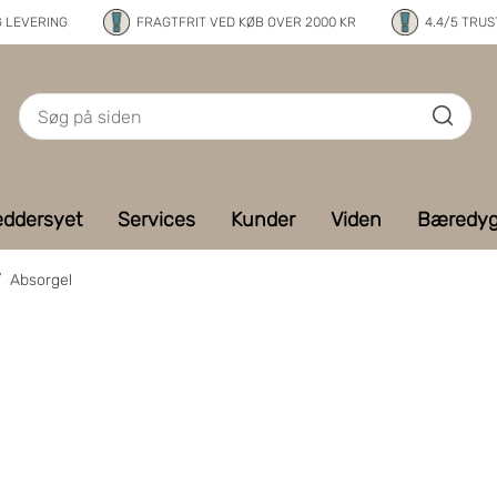
G LEVERING
FRAGTFRIT VED KØB OVER 2000 KR
4.4/5 TRUS
ddersyet
Services
Kunder
Viden
Bæredyg
/
Absorgel