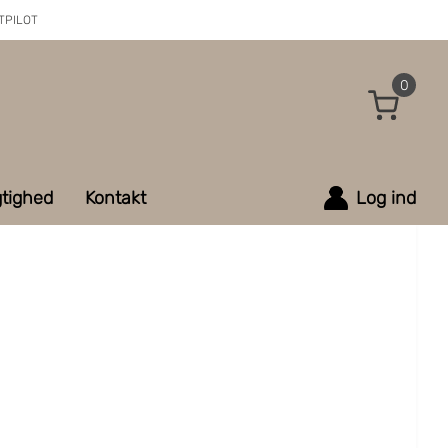
TPILOT
0
tighed
Kontakt
Log ind