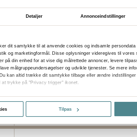
Detaljer
Annonceindstillinger
er dit samtykke til at anvende cookies og indsamle persondata 
istik og marketingformål. Disse oplysninger videregives til vore
er på din enhed for at vise dig målrettede annoncer, levere tilpas
 lave målgruppeundersøgelser og udvikle tjenester. Se mere inf
Du kan altid trække dit samtykke tilbage eller ændre indstillinger
 at trykke på "Privacy trigger" ikonet.
så gerne:
sninger om din placering, der kan være nøjagtig inden for få me
ies
Tilpas
 baseret på en scanning af dens unikke karakteristika (fingerprin
ebsitet.
ptimere hjemmesidens funktionalitet og optimere din brugeropleve