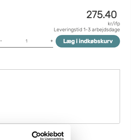
275.40
kr/ifp
Leveringstid
1-3 arbejdsdage
Læg i indkøbskurv
-
+