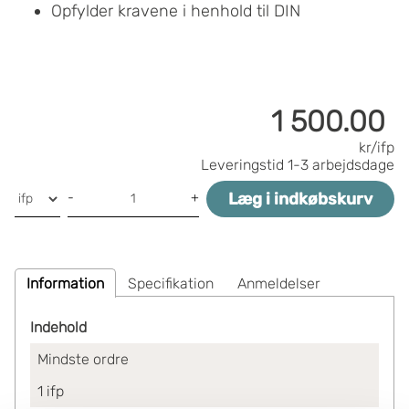
Opfylder kravene i henhold til DIN
1 500.00
kr/ifp
Leveringstid
1-3 arbejdsdage
Læg i indkøbskurv
-
+
Information
Specifikation
Anmeldelser
Indehold
Mindste ordre
1
ifp