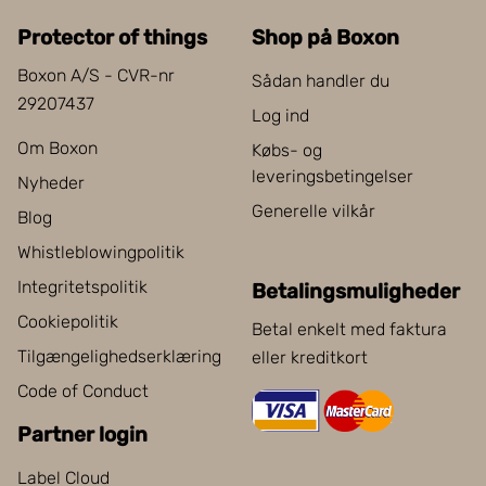
Protector of things
Shop på Boxon
Boxon A/S - CVR-nr
Sådan handler du
29207437
Log ind
Om Boxon
Købs- og
leveringsbetingelser
Nyheder
Generelle vilkår
Blog
Whistleblowingpolitik
Integritetspolitik
Betalingsmuligheder
Cookiepolitik
Betal enkelt med faktura
Tilgængelighedserklæring
eller kreditkort
Code of Conduct
Partner login
Label Cloud