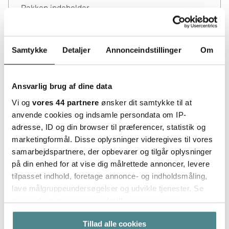
Pakken indeholder
1
ifp
En palle indeholder
Samtykke
Detaljer
Annonceindstillinger
Om
27
ifp
Ansvarlig brug af dine data
Vi og
vores 44 partnere
ønsker dit samtykke til at
anvende cookies og indsamle persondata om IP-
adresse, ID og din browser til præferencer, statistik og
marketingformål. Disse oplysninger videregives til vores
samarbejdspartnere, der opbevarer og tilgår oplysninger
på din enhed for at vise dig målrettede annoncer, levere
tilpasset indhold, foretage annonce- og indholdsmåling,
lave målgruppeundersøgelser og udvikle tjenester. Se
mere information under
indstillinger
og i vores
persondatapolitik. Du kan altid trække dit samtykke
Tillad alle cookies
tilbage eller ændre indstillinger fra vores