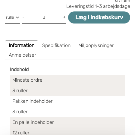
kr/rulle
Leveringstid
1-3 arbejdsdage
Læg i indkøbskurv
-
+
Information
Specifikation
Miljøoplysninger
Anmeldelser
Indehold
Mindste ordre
3
ruller
Pakken indeholder
3
ruller
En palle indeholder
12
ruller