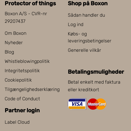
Protector of things
Shop på Boxon
Boxon A/S - CVR-nr
Sådan handler du
29207437
Log ind
Om Boxon
Købs- og
leveringsbetingelser
Nyheder
Generelle vilkår
Blog
Whistleblowingpolitik
Integritetspolitik
Betalingsmuligheder
Cookiepolitik
Betal enkelt med faktura
Tilgængelighedserklæring
eller kreditkort
Code of Conduct
Partner login
Label Cloud