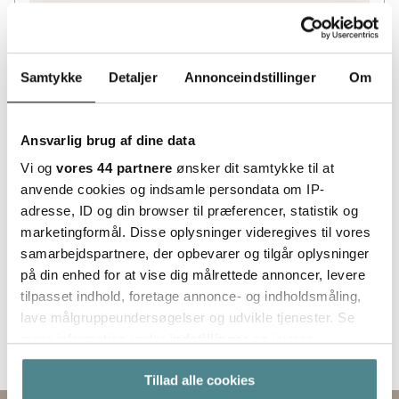
Lagerinformation
Status
Samtykke
Detaljer
Annonceindstillinger
Om
Lagerført
Ansvarlig brug af dine data
Vi og
vores 44 partnere
ønsker dit samtykke til at
anvende cookies og indsamle persondata om IP-
adresse, ID og din browser til præferencer, statistik og
marketingformål. Disse oplysninger videregives til vores
samarbejdspartnere, der opbevarer og tilgår oplysninger
på din enhed for at vise dig målrettede annoncer, levere
tilpasset indhold, foretage annonce- og indholdsmåling,
lave målgruppeundersøgelser og udvikle tjenester. Se
mere information under
indstillinger
og i vores
persondatapolitik. Du kan altid trække dit samtykke
Tillad alle cookies
tilbage eller ændre indstillinger fra vores