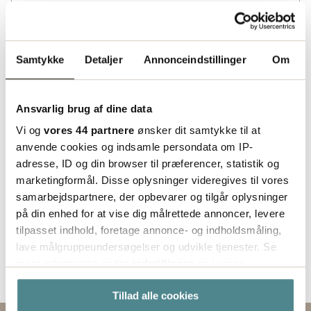
Lagerinformation
Status
Samtykke
Detaljer
Annonceindstillinger
Om
Lagerført
Ansvarlig brug af dine data
Vi og
vores 44 partnere
ønsker dit samtykke til at
anvende cookies og indsamle persondata om IP-
adresse, ID og din browser til præferencer, statistik og
marketingformål. Disse oplysninger videregives til vores
samarbejdspartnere, der opbevarer og tilgår oplysninger
på din enhed for at vise dig målrettede annoncer, levere
tilpasset indhold, foretage annonce- og indholdsmåling,
lave målgruppeundersøgelser og udvikle tjenester. Se
mere information under
indstillinger
og i vores
persondatapolitik. Du kan altid trække dit samtykke
Tillad alle cookies
tilbage eller ændre indstillinger fra vores