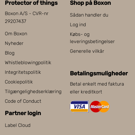
Protector of things
Shop på Boxon
Boxon A/S - CVR-nr
Sådan handler du
29207437
Log ind
Om Boxon
Købs- og
leveringsbetingelser
Nyheder
Generelle vilkår
Blog
Whistleblowingpolitik
Integritetspolitik
Betalingsmuligheder
Cookiepolitik
Betal enkelt med faktura
Tilgængelighedserklæring
eller kreditkort
Code of Conduct
Partner login
Label Cloud