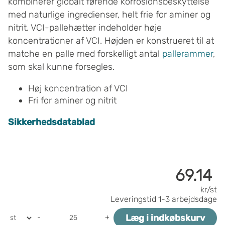
kombinerer globalt førende korrosionsbeskyttelse
med naturlige ingredienser, helt frie for aminer og
nitrit. VCI-pallehætter indeholder høje
koncentrationer af VCI. Højden er konstrueret til at
matche en palle med forskelligt antal
pallerammer
,
som skal kunne forsegles.
Høj koncentration af VCI
Fri for aminer og nitrit
Sikkerhedsdatablad
69.14
kr/st
Leveringstid
1-3 arbejdsdage
Læg i indkøbskurv
-
+