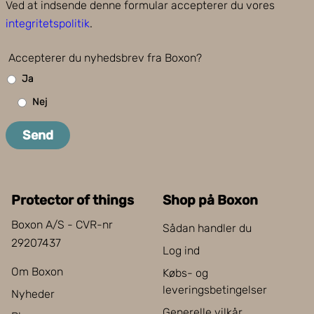
Ved at indsende denne formular accepterer du vores
integritetspolitik
.
Accepterer du nyhedsbrev fra Boxon?
Ja
Nej
Send
Protector of things
Shop på Boxon
Boxon A/S - CVR-nr
Sådan handler du
29207437
Log ind
Om Boxon
Købs- og
leveringsbetingelser
Nyheder
Generelle vilkår