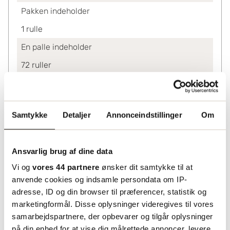
Pakken indeholder
1
rulle
En palle indeholder
72
ruller
Ved køb af
1-4
1 242.60
Samtykke
Detaljer
Annonceindstillinger
Om
5-10
1 183.74
11+
1 117.25
Ansvarlig brug af dine data
Lagerinformation
Vi og
vores 44 partnere
ønsker dit samtykke til at
Status
anvende cookies og indsamle persondata om IP-
Lagerført
adresse, ID og din browser til præferencer, statistik og
marketingformål. Disse oplysninger videregives til vores
samarbejdspartnere, der opbevarer og tilgår oplysninger
på din enhed for at vise dig målrettede annoncer, levere