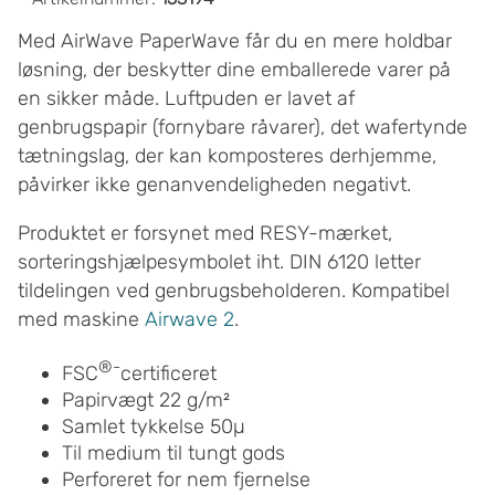
Med AirWave PaperWave får du en mere holdbar
løsning, der beskytter dine emballerede varer på
en sikker måde. Luftpuden er lavet af
genbrugspapir (fornybare råvarer), det wafertynde
tætningslag, der kan komposteres derhjemme,
påvirker ikke genanvendeligheden negativt.
Produktet er forsynet med RESY-mærket,
sorteringshjælpesymbolet iht. DIN 6120 letter
tildelingen ved genbrugsbeholderen. Kompatibel
med maskine
Airwave 2
.
®-
FSC
certificeret
Papirvægt 22 g/m²
Samlet tykkelse 50µ
Til medium til tungt gods
Perforeret for nem fjernelse