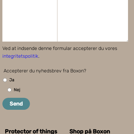
Ved at indsende denne formular accepterer du vores
integritetspolitik
.
Accepterer du nyhedsbrev fra Boxon?
Ja
Nej
Send
Protector of things
Shop på Boxon