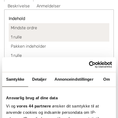
Beskrivelse
Anmeldelser
Indehold
Mindste ordre
1
rulle
Pakken indeholder
1
rulle
En palle indeholder
48
ruller
Samtykke
Detaljer
Annonceindstillinger
Om
Ved køb af
1-9
2 423.75
Ansvarlig brug af dine data
10-47
2 271.25
Vi og
vores 44 partnere
ønsker dit samtykke til at
48+
2 108.75
anvende cookies og indsamle persondata om IP-