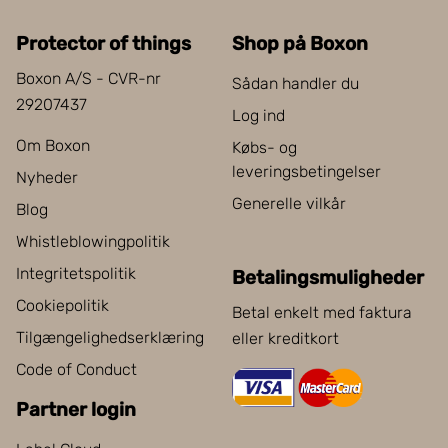
Protector of things
Shop på Boxon
Boxon A/S - CVR-nr
Sådan handler du
29207437
Log ind
Om Boxon
Købs- og
leveringsbetingelser
Nyheder
Generelle vilkår
Blog
Whistleblowingpolitik
Integritetspolitik
Betalingsmuligheder
Cookiepolitik
Betal enkelt med faktura
Tilgængelighedserklæring
eller kreditkort
Code of Conduct
Partner login