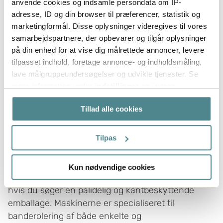
anvende cookies og indsamle persondata om IP-
adresse, ID og din browser til præferencer, statistik og
marketingformål. Disse oplysninger videregives til vores
samarbejdspartnere, der opbevarer og tilgår oplysninger
på din enhed for at vise dig målrettede annoncer, levere
tilpasset indhold, foretage annonce- og indholdsmåling,
lave målgruppeundersøgelser og udvikle tjenester. Se
mere information under
indstillinger
og i vores
persondatapolitik. Du kan altid trække dit samtykke
Tillad alle cookies
tilbage eller ændre indstillinger fra vores
"Cookiedeklaration", eller ved at trykke på "Privacy
trigger" ikonet.
Tilpas
Banderolekrympemaskiner
Hvis du tillader det, vil vi også gerne:
Kun nødvendige cookies
Indsamle præcise oplysninger om din placering,
Fra beck packautomaten er den optimale løsning,
der kan være nøjagtig inden for få meter
hvis du søger en pålidelig og kantbeskyttende
Identificere din enhed baseret på en scanning af
emballage
. Maskinerne er specialiseret til
dens unikke karakteristika (fingerprinting)
banderolering af både enkelte og
Dine valg anvendes på hele websitet.