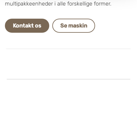
multipakkeenheder i alle forskellige former.
Boxon bruger cookies til at optimere hjemmesidens
funktionalitet og optimere din brugeroplevelse. Ved at
Kontakt os
Se maskin
tillade cookies på vores hjemmeside, giver du dit
samtykke til at bruge cookies, du kan også administrere
dine cookieindstillinger ved at klike på "Tilpas".