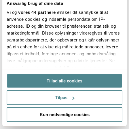
Ansvarlig brug af dine data
Vi og
vores 44 partnere
ønsker dit samtykke til at
anvende cookies og indsamle persondata om IP-
adresse, ID og din browser til præferencer, statistik og
marketingformål. Disse oplysninger videregives til vores
samarbejdspartnere, der opbevarer og tilgår oplysninger
på din enhed for at vise dig målrettede annoncer, levere
tilpasset indhold, foretage annonce- og indholdsmåling,
lave målgruppeundersøgelser og udvikle tjenester. Se
mere information under
indstillinger
og i vores
persondatapolitik. Du kan altid trække dit samtykke
Tillad alle cookies
tilbage eller ændre indstillinger fra vores
"Cookiedeklaration", eller ved at trykke på "Privacy
trigger" ikonet.
Tilpas
Hvis du tillader det, vil vi også gerne:
Kun nødvendige cookies
Indsamle præcise oplysninger om din placering,
der kan være nøjagtig inden for få meter