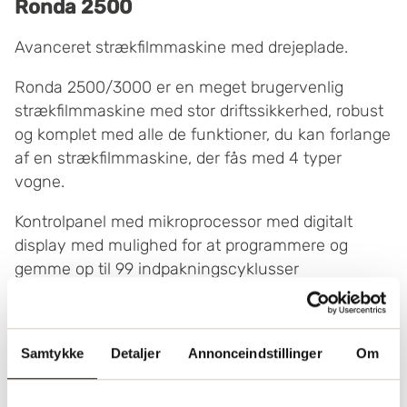
Ronda 2500
Avanceret strækfilmmaskine med drejeplade.
Ronda 2500/3000 er en meget brugervenlig
strækfilmmaskine med stor driftssikkerhed, robust
og komplet med alle de funktioner, du kan forlange
af en strækfilmmaskine, der fås med 4 typer
vogne.
Kontrolpanel med mikroprocessor med digitalt
display med mulighed for at programmere og
gemme op til 99 indpakningscyklusser
(programmerbar og kan tilpasses efter brugerens
behov).
Samtykke
Detaljer
Annonceindstillinger
Om
Kontakt os
Se maskin