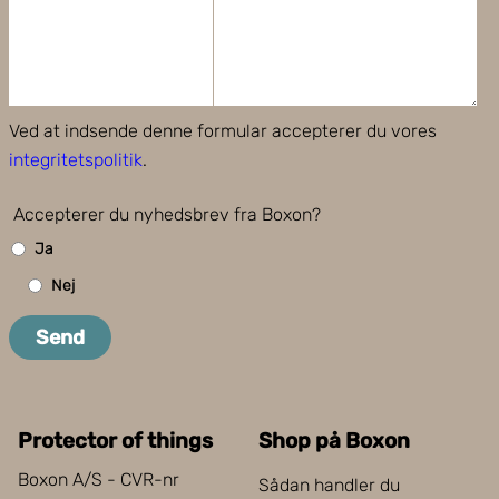
Ved at indsende denne formular accepterer du vores
integritetspolitik
.
Accepterer du nyhedsbrev fra Boxon?
Ja
Nej
Send
Protector of things
Shop på Boxon
Boxon A/S - CVR-nr
Sådan handler du