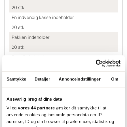
20
stk.
En indvendig kasse indeholder
20
stk.
Pakken indeholder
20
stk.
En palle indeholder
3400
stk.
Ved køb af
Samtykke
Detaljer
Annonceindstillinger
Om
20-2500
3.16
2520-7540
2.73
Ansvarlig brug af dine data
7560+
2.41
Vi og
vores 44 partnere
ønsker dit samtykke til at
anvende cookies og indsamle persondata om IP-
Lagerinformation
adresse, ID og din browser til præferencer, statistik og
Status