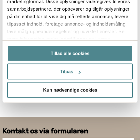
marketingformål. Disse oplysninger videregives til vores
samarbejdspartnere, der opbevarer og tilgår oplysninger
Lagerført
på din enhed for at vise dig målrettede annoncer, levere
tilpasset indhold, foretage annonce- og indholdsmåling,
lave målgruppeundersøgelser og udvikle tjenester. Se
mere information under
indstillinger
og i vores
persondatapolitik. Du kan altid trække dit samtykke
Tillad alle cookies
tilbage eller ændre indstillinger fra vores
"Cookiedeklaration", eller ved at trykke på "Privacy
trigger" ikonet.
Tilpas
Hvis du tillader det, vil vi også gerne:
Kun nødvendige cookies
Indsamle præcise oplysninger om din placering,
der kan være nøjagtig inden for få meter
Identificere din enhed baseret på en scanning af
dens unikke karakteristika (fingerprinting)
Dine valg anvendes på hele websitet.
Kontakt os via formularen
Boxon bruger cookies til at optimere hjemmesidens