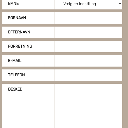
EMNE
funktionalitet og optimere din brugeroplevelse. Ved at
tillade cookies på vores hjemmeside, giver du dit
FORNAVN
samtykke til at bruge cookies, du kan også administrere
dine cookieindstillinger ved at klike på "Tilpas".
EFTERNAVN
FORRETNING
E-MAIL
TELEFON
BESKED