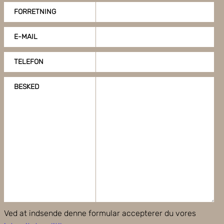
samtykke til at bruge cookies, du kan også administrere
FORRETNING
dine cookieindstillinger ved at klike på "Tilpas".
E-MAIL
TELEFON
BESKED
Ved at indsende denne formular accepterer du vores