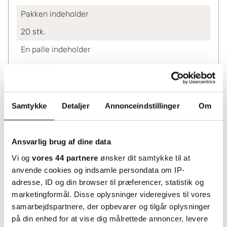
Pakken indeholder
20
stk.
En palle indeholder
2560
stk.
Ved køb af
20-2540
2.82
Samtykke
Detaljer
Annonceindstillinger
Om
2560+
2.35
Lagerinformation
Ansvarlig brug af dine data
Status
Vi og
vores 44 partnere
ønsker dit samtykke til at
anvende cookies og indsamle persondata om IP-
Lagerført
adresse, ID og din browser til præferencer, statistik og
marketingformål. Disse oplysninger videregives til vores
samarbejdspartnere, der opbevarer og tilgår oplysninger
på din enhed for at vise dig målrettede annoncer, levere