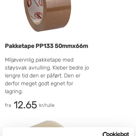
Pakketape PP133 50mmx66m
Miljøvennlig pakketape med
støysvak avrulling. Kleber bedre jo
lengre tid den er påført. Den er
derfor meget godt egnet for
lagring.
Den fungerer godt i de fleste
12.65
fra
kr/rulle
temperaturer og er en god
allround tape. Kan sette igjen
limrester.
PP 133 har større limtetthet og