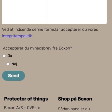
Ved at indsende denne formular accepterer du vores
integritetspolitik
.
Accepterer du nyhedsbrev fra Boxon?
Ja
Nej
Send
Protector of things
Shop på Boxon
Boxon A/S - CVR-nr
Sådan handler du