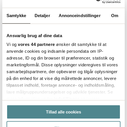
klebekraft enn PP 132.
Klebestoff: Vannbasert
Samtykke
Detaljer
Annonceindstillinger
Om
akryllim.
Bæremateriale: Polypropylen.
Ansvarlig brug af dine data
Denne artikel erstatter 7847.
Vi og
vores 44 partnere
ønsker dit samtykke til at
Pakketape PP Airtape
anvende cookies og indsamle persondata om IP-
50mmx90m 19my
adresse, ID og din browser til præferencer, statistik og
marketingformål. Disse oplysninger videregives til vores
Airtape er en miljøvenlig,
samarbejdspartnere, der opbevarer og tilgår oplysninger
transparent pakketape i 19my,
på din enhed for at vise dig målrettede annoncer, levere
som er 100% genanvendelig. Den
tilpasset indhold, foretage annonce- og indholdsmåling,
lave målgruppeundersøgelser og udvikle tjenester. Se
har lavere CO2 udledning, grundet
mere information under
indstillinger
og i vores
reduceret råmaterialeforbrug.
persondatapolitik. Du kan altid trække dit samtykke
Airtapen er ligeledes
9.57
Tillad alle cookies
tilbage eller ændre indstillinger fra vores
fra
kr/rulle
omkostningseffektiv da længden
"Cookiedeklaration", eller ved at trykke på "Privacy
på rullen er 90 meter, hvilket giver
trigger" ikonet.