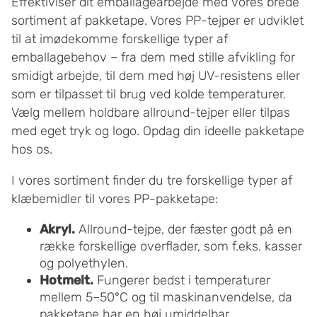
Effektivisér dit emballagearbejde med vores brede
sortiment af pakketape. Vores PP-tejper er udviklet
til at imødekomme forskellige typer af
emballagebehov – fra dem med stille afvikling for
smidigt arbejde, til dem med høj UV-resistens eller
som er tilpasset til brug ved kolde temperaturer.
Vælg mellem holdbare allround-tejper eller tilpas
med eget tryk og logo. Opdag din ideelle pakketape
hos os.
I vores sortiment finder du tre forskellige typer af
klæbemidler til vores PP-pakketape:
Akryl.
Allround-tejpe, der fæster godt på en
række forskellige overflader, som f.eks. kasser
og polyethylen.
Hotmelt.
Fungerer bedst i temperaturer
mellem 5–50°C og til maskinanvendelse, da
pakketape har en høj umiddelbar