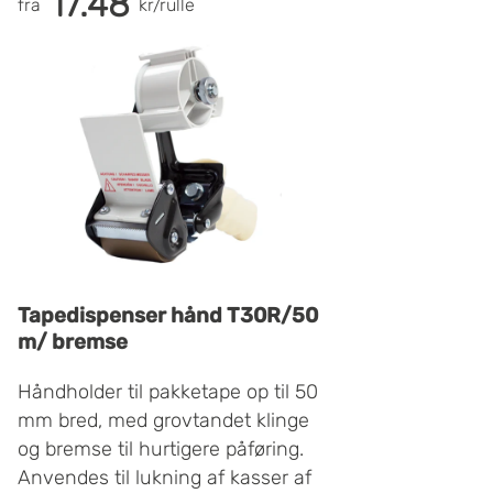
17.48
fra
kr/rulle
dispensere.
lukning af lette og middeltunge
kortoner.
Pakketape med bærer af PP-film
kendetegnes af:
let til medium afrulning
høj elasticitet
UV-bestandig udendørs
blank på overfladen
mest miljøvenlige folie.
Tape med hæfteemne af akrylat
Tapedispenser hånd T30R/50
fungerer godt i kulde. Denne
m/ bremse
artikel erstatter 19815.
Håndholder til pakketape op til 50
mm bred, med grovtandet klinge
og bremse til hurtigere påføring.
Anvendes til lukning af kasser af