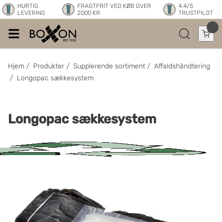
HURTIG
FRAGTFRIT VED KØB OVER
4.4/5
LEVERING
2000 KR
TRUSTPILOT
Hjem
/
Produkter
/
Supplerende sortiment
/
Affaldshåndtering
/
Longopac sækkesystem
Longopac sækkesystem