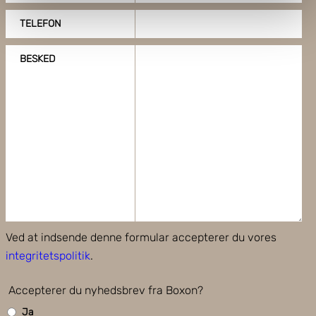
Identificere din enhed baseret på en scanning af
dens unikke karakteristika (fingerprinting)
TELEFON
Dine valg anvendes på hele websitet.
BESKED
Boxon bruger cookies til at optimere hjemmesidens
funktionalitet og optimere din brugeroplevelse. Ved at
tillade cookies på vores hjemmeside, giver du dit
samtykke til at bruge cookies, du kan også administrere
dine cookieindstillinger ved at klike på "Tilpas".
Ved at indsende denne formular accepterer du vores
integritetspolitik
.
Accepterer du nyhedsbrev fra Boxon?
Ja