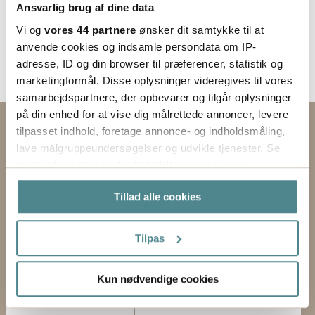
Ansvarlig brug af dine data
Vi og
vores 44 partnere
ønsker dit samtykke til at
anvende cookies og indsamle persondata om IP-
adresse, ID og din browser til præferencer, statistik og
marketingformål. Disse oplysninger videregives til vores
samarbejdspartnere, der opbevarer og tilgår oplysninger
på din enhed for at vise dig målrettede annoncer, levere
Kontakt os via formularen
tilpasset indhold, foretage annonce- og indholdsmåling,
lave målgruppeundersøgelser og udvikle tjenester. Se
EMNE
mere information under
indstillinger
og i vores
persondatapolitik. Du kan altid trække dit samtykke
Tillad alle cookies
FORNAVN
tilbage eller ændre indstillinger fra vores
"Cookiedeklaration", eller ved at trykke på "Privacy
trigger" ikonet.
EFTERNAVN
Tilpas
Hvis du tillader det, vil vi også gerne:
FORRETNING
Kun nødvendige cookies
Indsamle præcise oplysninger om din placering,
der kan være nøjagtig inden for få meter
E-MAIL