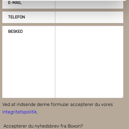
E-MAIL
Identificere din enhed baseret på en scanning af
dens unikke karakteristika (fingerprinting)
TELEFON
Dine valg anvendes på hele websitet.
BESKED
Boxon bruger cookies til at optimere hjemmesidens
funktionalitet og optimere din brugeroplevelse. Ved at
tillade cookies på vores hjemmeside, giver du dit
samtykke til at bruge cookies, du kan også administrere
dine cookieindstillinger ved at klike på "Tilpas".
Ved at indsende denne formular accepterer du vores
integritetspolitik
.
Accepterer du nyhedsbrev fra Boxon?