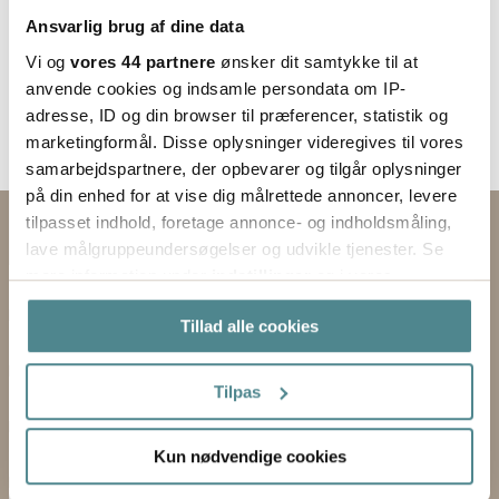
Ansvarlig brug af dine data
Vi og
vores 44 partnere
ønsker dit samtykke til at
anvende cookies og indsamle persondata om IP-
adresse, ID og din browser til præferencer, statistik og
marketingformål. Disse oplysninger videregives til vores
samarbejdspartnere, der opbevarer og tilgår oplysninger
på din enhed for at vise dig målrettede annoncer, levere
tilpasset indhold, foretage annonce- og indholdsmåling,
Kontakt os via formularen
lave målgruppeundersøgelser og udvikle tjenester. Se
mere information under
indstillinger
og i vores
EMNE
persondatapolitik. Du kan altid trække dit samtykke
Tillad alle cookies
tilbage eller ændre indstillinger fra vores
FORNAVN
"Cookiedeklaration", eller ved at trykke på "Privacy
trigger" ikonet.
Tilpas
EFTERNAVN
Hvis du tillader det, vil vi også gerne:
FORRETNING
Kun nødvendige cookies
Indsamle præcise oplysninger om din placering,
der kan være nøjagtig inden for få meter