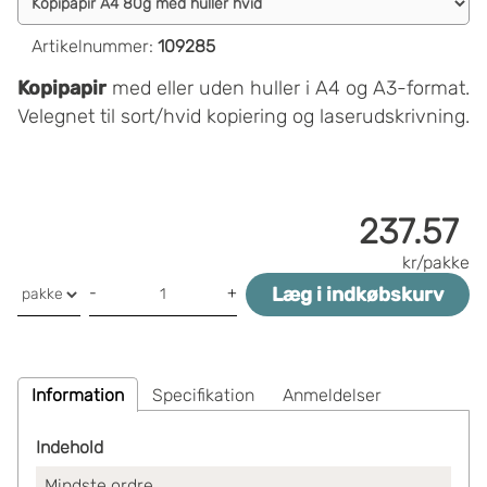
Artikelnummer
:
109285
Kopipapir
med eller uden huller i A4 og A3-format.
Velegnet til sort/hvid kopiering og laserudskrivning.
237.57
kr/pakke
Læg i indkøbskurv
-
+
Information
Specifikation
Anmeldelser
Indehold
Mindste ordre