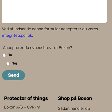
Ved at indsende denne formular accepterer du vores
integritetspolitik
.
Accepterer du nyhedsbrev fra Boxon?
Ja
Nej
Send
Protector of things
Shop på Boxon
Boxon A/S - CVR-nr
Sådan handler du