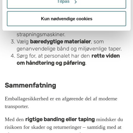
Tilpas
Tilpas
bånd og tape
efter produktets vægt,
størrelse og transportforhold.
Hvis du tillader det, vil vi også gerne:
Kun nødvendige cookies
Brug det
rigtige værktøj
– fra enkle
Indsamle præcise oplysninger om din placering,
dispensere til fuldautomatiske
der kan være nøjagtig inden for få meter
strapningsmaskiner.
Identificere din enhed baseret på en scanning af
Vælg
bæredygtige materialer
, som
dens unikke karakteristika (fingerprinting)
genanvendelige bånd og miljøvenlige taper.
Dine valg anvendes på hele websitet.
Sørg for, at personalet har den
rette viden
om håndtering og påføring
.
Boxon bruger cookies til at optimere hjemmesidens
funktionalitet og optimere din brugeroplevelse. Ved at
tillade cookies på vores hjemmeside, giver du dit
Sammenfatning
samtykke til at bruge cookies, du kan også administrere
dine cookieindstillinger ved at klike på "Tilpas".
Emballagesikkerhed er en afgørende del af moderne
transporter.
rigtige banding eller taping
Med den
mindsker du
risikoen for skader og returneringer – samtidig med at