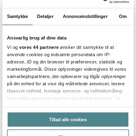
Til webshop
Samtykke
Detaljer
Annonceindstillinger
Om
Ansvarlig brug af dine data
Vi og
vores 44 partnere
ønsker dit samtykke til at
anvende cookies og indsamle persondata om IP-
adresse, ID og din browser til præferencer, statistik og
marketingformål. Disse oplysninger videregives til vores
samarbejdspartnere, der opbevarer og tilgår oplysninger
på din enhed for at vise dig målrettede annoncer, levere
tilpasset indhold, foretage annonce- og indholdsmåling,
lave målgruppeundersøgelser og udvikle tjenester. Se
mere information under
indstillinger
og i vores
persondatapolitik. Du kan altid trække dit samtykke
Tillad alle cookies
tilbage eller ændre indstillinger fra vores
"Cookiedeklaration", eller ved at trykke på "Privacy
Fire hurtige tips til det bedste resultat
trigger" ikonet.