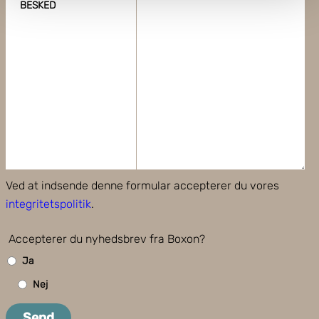
BESKED
Dine valg anvendes på hele websitet.
Boxon bruger cookies til at optimere hjemmesidens
funktionalitet og optimere din brugeroplevelse. Ved at
tillade cookies på vores hjemmeside, giver du dit
samtykke til at bruge cookies, du kan også administrere
dine cookieindstillinger ved at klike på "Tilpas".
Ved at indsende denne formular accepterer du vores
integritetspolitik
.
Accepterer du nyhedsbrev fra Boxon?
Ja
Nej
Send