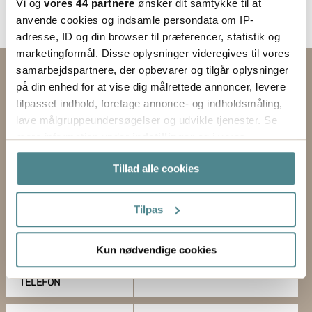
Vi og
vores 44 partnere
ønsker dit samtykke til at
anvende cookies og indsamle persondata om IP-
adresse, ID og din browser til præferencer, statistik og
marketingformål. Disse oplysninger videregives til vores
samarbejdspartnere, der opbevarer og tilgår oplysninger
Kontakt os via formularen
på din enhed for at vise dig målrettede annoncer, levere
tilpasset indhold, foretage annonce- og indholdsmåling,
EMNE
lave målgruppeundersøgelser og udvikle tjenester. Se
mere information under
indstillinger
og i vores
FORNAVN
persondatapolitik. Du kan altid trække dit samtykke
Tillad alle cookies
tilbage eller ændre indstillinger fra vores
EFTERNAVN
"Cookiedeklaration", eller ved at trykke på "Privacy
trigger" ikonet.
Tilpas
FORRETNING
Hvis du tillader det, vil vi også gerne:
E-MAIL
Kun nødvendige cookies
Indsamle præcise oplysninger om din placering,
der kan være nøjagtig inden for få meter
TELEFON
Identificere din enhed baseret på en scanning af
dens unikke karakteristika (fingerprinting)