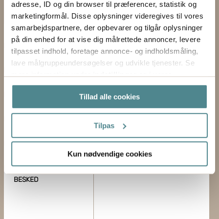
adresse, ID og din browser til præferencer, statistik og
Kontakt os via formularen
marketingformål. Disse oplysninger videregives til vores
samarbejdspartnere, der opbevarer og tilgår oplysninger
EMNE
på din enhed for at vise dig målrettede annoncer, levere
tilpasset indhold, foretage annonce- og indholdsmåling,
FORNAVN
lave målgruppeundersøgelser og udvikle tjenester. Se
mere information under
indstillinger
og i vores
EFTERNAVN
persondatapolitik. Du kan altid trække dit samtykke
Tillad alle cookies
tilbage eller ændre indstillinger fra vores
FORRETNING
"Cookiedeklaration", eller ved at trykke på "Privacy
trigger" ikonet.
Tilpas
E-MAIL
Hvis du tillader det, vil vi også gerne:
Kun nødvendige cookies
TELEFON
Indsamle præcise oplysninger om din placering,
der kan være nøjagtig inden for få meter
BESKED
Identificere din enhed baseret på en scanning af
dens unikke karakteristika (fingerprinting)
Dine valg anvendes på hele websitet.