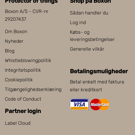
Protector of things
Shop på Boxon
Boxon A/S - CVR-nr
Sådan handler du
29207437
Log ind
Om Boxon
Købs- og
leveringsbetingelser
Nyheder
Generelle vilkår
Blog
Whistleblowingpolitik
Integritetspolitik
Betalingsmuligheder
Cookiepolitik
Betal enkelt med faktura
Tilgængelighedserklæring
eller kreditkort
Code of Conduct
Partner login
Label Cloud