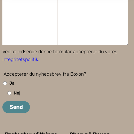
Boxon bruger cookies til at optimere hjemmesidens
funktionalitet og optimere din brugeroplevelse. Ved at
tillade cookies på vores hjemmeside, giver du dit
samtykke til at bruge cookies, du kan også administrere
dine cookieindstillinger ved at klike på "Tilpas".
Ved at indsende denne formular accepterer du vores
integritetspolitik
.
Accepterer du nyhedsbrev fra Boxon?
Ja
Nej
Send