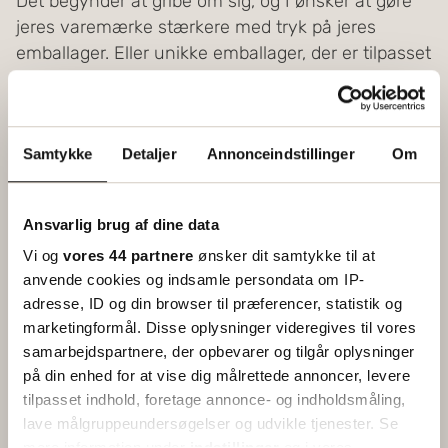
Det begynder at gribe om sig, og I ønsker at gøre
jeres varemærke stærkere med tryk på jeres
emballager. Eller unikke emballager, der er tilpasset
til jeres virksomhed.
Læs mere
Samtykke
Detaljer
Annonceindstillinger
Om
Ansvarlig brug af dine data
Vi og
vores 44 partnere
ønsker dit samtykke til at
anvende cookies og indsamle persondata om IP-
adresse, ID og din browser til præferencer, statistik og
marketingformål. Disse oplysninger videregives til vores
samarbejdspartnere, der opbevarer og tilgår oplysninger
på din enhed for at vise dig målrettede annoncer, levere
tilpasset indhold, foretage annonce- og indholdsmåling,
lave målgruppeundersøgelser og udvikle tjenester. Se
mere information under
indstillinger
og i vores